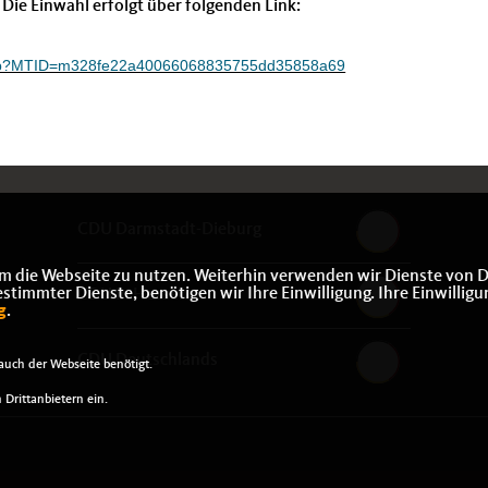
Die Einwahl erfolgt über folgenden Link:
j.php?MTID=m328fe22a40066068835755dd35858a69
CDU Darmstadt-Dieburg
m die Webseite zu nutzen. Weiterhin verwenden wir Dienste von D
immter Dienste, benötigen wir Ihre Einwilligung. Ihre Einwilligu
CDU in Hessen
g
.
CDU Deutschlands
uch der Webseite benötigt.
Drittanbietern ein.