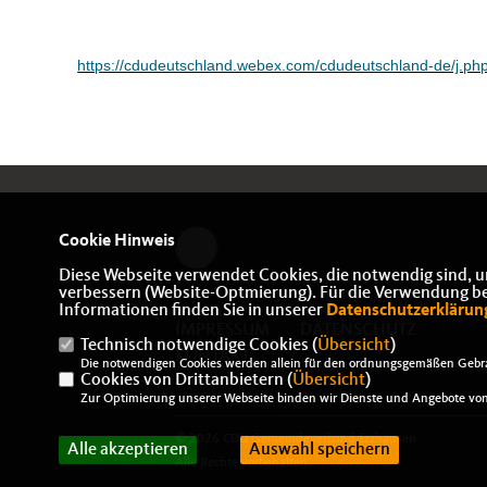
https://cdudeutschland.webex.com/cdudeutschland-de/
Cookie Hinweis
Diese Webseite verwendet Cookies, die notwendig sind, u
verbessern (Website-Optmierung). Für die Verwendung best
Informationen finden Sie in unserer
Datenschutzerklärun
IMPRESSUM
DATENSCHUTZ
Technisch notwendige Cookies (
Übersicht
)
KONTAKT
Die notwendigen Cookies werden allein für den ordnungsgemäßen Gebra
Cookies von Drittanbietern (
Übersicht
)
Zur Optimierung unserer Webseite binden wir Dienste und Angebote von 
© 2026 CDU Gemeindeverband Erzhausen
Alle akzeptieren
Auswahl speichern
Alle Rechte vorbehalten.