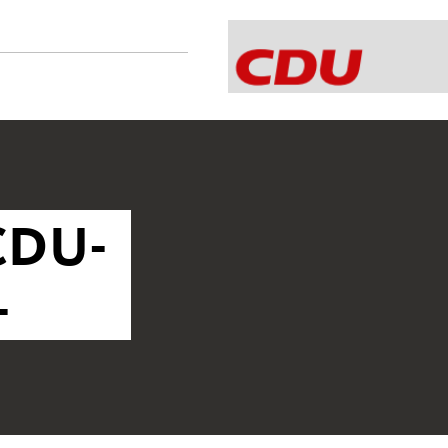
 CDU-
1