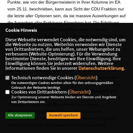
Punkte, wie von der Bürgermeisterin in Ihrer Kolumne im EA
vom 25.11. beschrieben, kann aus Sicht der CDU Fraktion nur
die letzte aller Optionen sein, da sie massive Auswirkungen auf
die Ausgaben aller Erzhäuser Einwohner hat. Die Erhöhung
betrifft Eigentümer und Mieter gleichermaßen, da die
Cookie Hinweis
Grundsteuer in der Regel über die Nebenkosten auf die Mieter
Diese Webseite verwendet Cookies, die notwendig sind, um
umgelegt wird. In Zeiten hoher Inflation bedeutet dies für alle
die Webseite zu nutzen. Weiterhin verwenden wir Dienste
von Drittanbietern, die uns helfen, unser Webangebot zu
Einwohner eine weitere Belastung, die neben vielen anderen
verbessern (Website-Optmierung). Für die Verwendung
Dingen, wie Benzin und Lebensmittel, einer großen
bestimmter Dienste, benötigen wir Ihre Einwilligung. Ihre
Preissteigerung unterliegt.
Einwilligung können Sie jederzeit widerrufen. Weitere
Informationen finden Sie in unserer
Datenschutzerklärung
.
Wir als CDU Erzhausen werden den Haushalt genau prüfen
und uns für Maßnahmen einsetzen, um eine Anhebung der
Technisch notwendige Cookies (
Übersicht
)
Die notwendigen Cookies werden allein für den ordnungsgemäßen
Grundsteuer B weitgehend zu vermeiden. Alle Kosten-blöcke
Gebrauch der Webseite benötigt.
sollten detailliert betrachtet, auf den Prüfstand gestellt und
Cookies von Drittanbietern (
Übersicht
)
transparent kommuniziert werden. Genau das haben wir den
Zur Optimierung unserer Webseite binden wir Dienste und Angebote
von Drittanbietern ein.
Erzhäuser Bürgern und Bürgerinnen in unserem
Wahlprogramm zugesagt. Erste vorausschauende
Alle akzeptieren
Auswahl speichern
Maßnahmen zur Kostensenkung und -vermeidung wurden
bereits von der CDU Erzhausen in 2021 eingebracht.