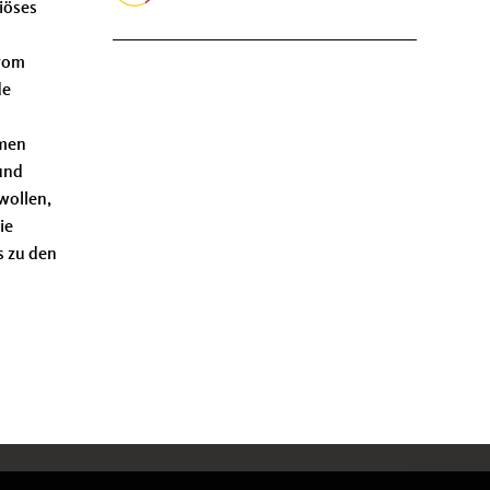
riöses
„vom
de
hmen
 und
wollen,
ie
s zu den